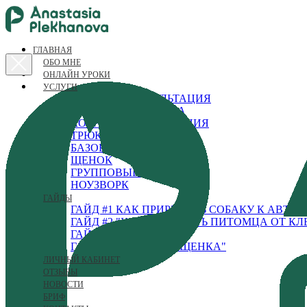
ГЛАВНАЯ
ОБО МНЕ
ОНЛАЙН УРОКИ
УСЛУГИ
ОНЛАЙН КОНСУЛЬТАЦИЯ
ГОРОДСКАЯ СОБАКА
КОРРЕКЦИЯ ПОВЕДЕНИЯ
ТРЮКИ
БАЗОВАЯ ДРЕССИРОВКА
ЩЕНОК
ГРУППОВЫЕ ЗАНЯТИЯ
НОУЗВОРК
ГАЙДЫ
ГАЙД #1 КАК ПРИРУЧИТЬ СОБАКУ К АВТ
ГАЙД #2 "КАК ЗАЩИТИТЬ ПИТОМЦА ОТ К
ГАЙД #3 "ЗВУКИ"
ГАЙД #4 "РАЗВИТИЕ ЩЕНКА"
ЛИЧНЫЙ КАБИНЕТ
ОТЗЫВЫ
НОВОСТИ
БРИФ