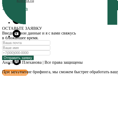
КОНТАКТЫ
+79163725363
ОСТАВЬТЕ ЗАЯВКУ
Введите свои данные и я с вами свяжусь
в ближайшее время.
Отправить заявку
Анастасия Плеханова | Все права защищены
При заполнение брифинга, мы сможем быстрее обработать вашу 
СВЯЗАТЬСЯ