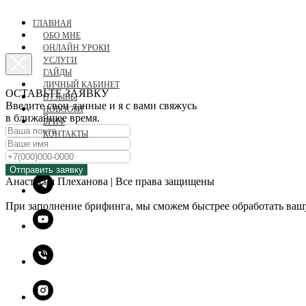
ГЛАВНАЯ
ОБО МНЕ
ОНЛАЙН УРОКИ
УСЛУГИ
ГАЙДЫ
ЛИЧНЫЙ КАБИНЕТ
ОСТАВЬТЕ ЗАЯВКУ
ОТЗЫВЫ
Введите свои данные и я с вами свяжусь
НОВОСТИ
в ближайшее время.
БРИФ
КОНТАКТЫ
+79163725363
Отправить заявку
Анастасия Плеханова | Все права защищены
При заполнение брифинга, мы сможем быстрее обработать вашу 