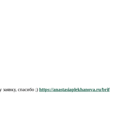
заявку, спасибо ;)
https://anastasiaplekhanova.ru/brif