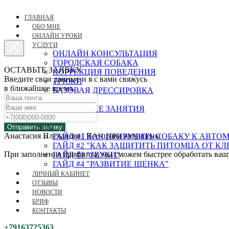
ГЛАВНАЯ
ОБО МНЕ
ОНЛАЙН УРОКИ
УСЛУГИ
ОНЛАЙН КОНСУЛЬТАЦИЯ
ГОРОДСКАЯ СОБАКА
ОСТАВЬТЕ ЗАЯВКУ
КОРРЕКЦИЯ ПОВЕДЕНИЯ
Введите свои данные и я с вами свяжусь
ТРЮКИ
в ближайшее время.
БАЗОВАЯ ДРЕССИРОВКА
ЩЕНОК
ГРУППОВЫЕ ЗАНЯТИЯ
НОУЗВОРК
Отправить заявку
ГАЙДЫ
Анастасия Плеханова | Все права защищены
ГАЙД #1 КАК ПРИРУЧИТЬ СОБАКУ К АВТ
ГАЙД #2 "КАК ЗАЩИТИТЬ ПИТОМЦА ОТ К
При заполнение брифинга, мы сможем быстрее обработать вашу 
ГАЙД #3 "ЗВУКИ"
ГАЙД #4 "РАЗВИТИЕ ЩЕНКА"
ЛИЧНЫЙ КАБИНЕТ
ОТЗЫВЫ
НОВОСТИ
БРИФ
КОНТАКТЫ
+79163725363