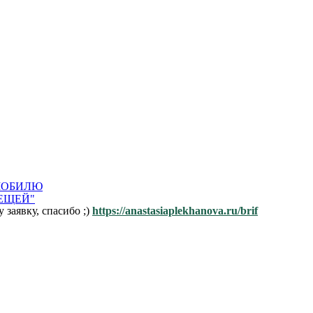
ОМОБИЛЮ
ЛЕЩЕЙ"
заявку, спасибо ;)
https://anastasiaplekhanova.ru/brif