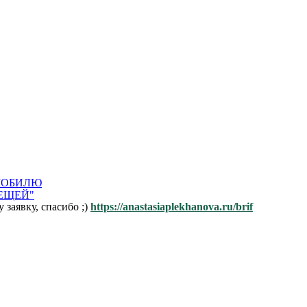
ОМОБИЛЮ
ЛЕЩЕЙ"
заявку, спасибо ;)
https://anastasiaplekhanova.ru/brif