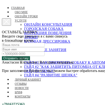
ГЛАВНАЯ
ОБО МНЕ
ОНЛАЙН УРОКИ
УСЛУГИ
ОНЛАЙН КОНСУЛЬТАЦИЯ
ГОРОДСКАЯ СОБАКА
ОСТАВЬТЕ ЗАЯВКУ
КОРРЕКЦИЯ ПОВЕДЕНИЯ
Введите свои данные и я с вами свяжусь
ТРЮКИ
в ближайшее время.
БАЗОВАЯ ДРЕССИРОВКА
ЩЕНОК
ГРУППОВЫЕ ЗАНЯТИЯ
НОУЗВОРК
Отправить заявку
ГАЙДЫ
Анастасия Плеханова | Все права защищены
ГАЙД #1 КАК ПРИРУЧИТЬ СОБАКУ К АВТ
ГАЙД #2 "КАК ЗАЩИТИТЬ ПИТОМЦА ОТ К
При заполнение брифинга, мы сможем быстрее обработать вашу 
ГАЙД #3 "ЗВУКИ"
ГАЙД #4 "РАЗВИТИЕ ЩЕНКА"
ЛИЧНЫЙ КАБИНЕТ
ОТЗЫВЫ
НОВОСТИ
БРИФ
КОНТАКТЫ
+79163725363