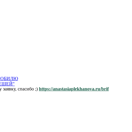
ОМОБИЛЮ
ЛЕЩЕЙ"
заявку, спасибо ;)
https://anastasiaplekhanova.ru/brif