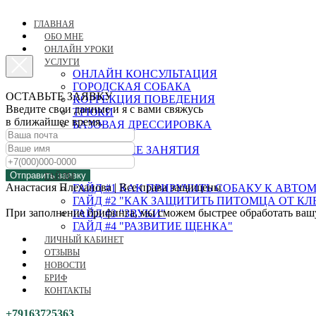
ГЛАВНАЯ
ОБО МНЕ
ОНЛАЙН УРОКИ
УСЛУГИ
ОНЛАЙН КОНСУЛЬТАЦИЯ
ГОРОДСКАЯ СОБАКА
ОСТАВЬТЕ ЗАЯВКУ
КОРРЕКЦИЯ ПОВЕДЕНИЯ
Введите свои данные и я с вами свяжусь
ТРЮКИ
в ближайшее время.
БАЗОВАЯ ДРЕССИРОВКА
ЩЕНОК
ГРУППОВЫЕ ЗАНЯТИЯ
НОУЗВОРК
Отправить заявку
ГАЙДЫ
Анастасия Плеханова | Все права защищены
ГАЙД #1 КАК ПРИРУЧИТЬ СОБАКУ К АВТ
ГАЙД #2 "КАК ЗАЩИТИТЬ ПИТОМЦА ОТ К
При заполнение брифинга, мы сможем быстрее обработать вашу 
ГАЙД #3 "ЗВУКИ"
ГАЙД #4 "РАЗВИТИЕ ЩЕНКА"
ЛИЧНЫЙ КАБИНЕТ
ОТЗЫВЫ
НОВОСТИ
БРИФ
КОНТАКТЫ
+79163725363