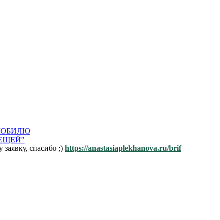
ОМОБИЛЮ
ЛЕЩЕЙ"
заявку, спасибо ;)
https://anastasiaplekhanova.ru/brif