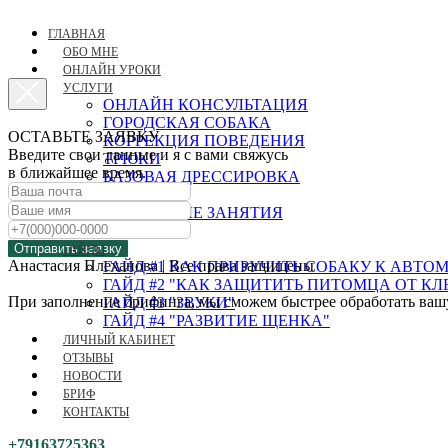
ГЛАВНАЯ
ОБО МНЕ
ОНЛАЙН УРОКИ
УСЛУГИ
ОНЛАЙН КОНСУЛЬТАЦИЯ
ГОРОДСКАЯ СОБАКА
ОСТАВЬТЕ ЗАЯВКУ
КОРРЕКЦИЯ ПОВЕДЕНИЯ
Введите свои данные и я с вами свяжусь
ТРЮКИ
в ближайшее время.
БАЗОВАЯ ДРЕССИРОВКА
ЩЕНОК
ГРУППОВЫЕ ЗАНЯТИЯ
НОУЗВОРК
Отправить заявку
ГАЙДЫ
Анастасия Плеханова | Все права защищены
ГАЙД #1 КАК ПРИРУЧИТЬ СОБАКУ К АВТ
ГАЙД #2 "КАК ЗАЩИТИТЬ ПИТОМЦА ОТ К
При заполнение брифинга, мы сможем быстрее обработать вашу 
ГАЙД #3 "ЗВУКИ"
ГАЙД #4 "РАЗВИТИЕ ЩЕНКА"
ЛИЧНЫЙ КАБИНЕТ
ОТЗЫВЫ
НОВОСТИ
БРИФ
КОНТАКТЫ
+79163725363