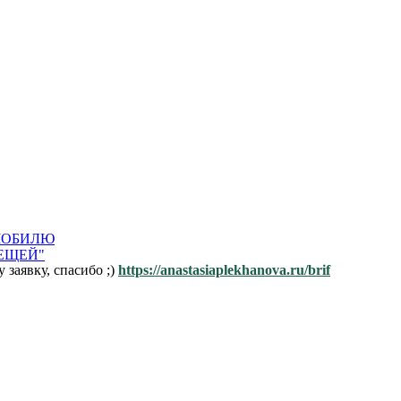
ОМОБИЛЮ
ЛЕЩЕЙ"
заявку, спасибо ;)
https://anastasiaplekhanova.ru/brif