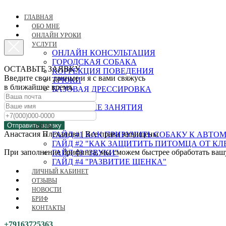
ГЛАВНАЯ
ОБО МНЕ
ОНЛАЙН УРОКИ
УСЛУГИ
ОНЛАЙН КОНСУЛЬТАЦИЯ
ГОРОДСКАЯ СОБАКА
ОСТАВЬТЕ ЗАЯВКУ
КОРРЕКЦИЯ ПОВЕДЕНИЯ
Введите свои данные и я с вами свяжусь
ТРЮКИ
в ближайшее время.
БАЗОВАЯ ДРЕССИРОВКА
ЩЕНОК
ГРУППОВЫЕ ЗАНЯТИЯ
НОУЗВОРК
Отправить заявку
ГАЙДЫ
Анастасия Плеханова | Все права защищены
ГАЙД #1 КАК ПРИРУЧИТЬ СОБАКУ К АВТ
ГАЙД #2 "КАК ЗАЩИТИТЬ ПИТОМЦА ОТ К
При заполнение брифинга, мы сможем быстрее обработать вашу 
ГАЙД #3 "ЗВУКИ"
ГАЙД #4 "РАЗВИТИЕ ЩЕНКА"
ЛИЧНЫЙ КАБИНЕТ
ОТЗЫВЫ
НОВОСТИ
БРИФ
КОНТАКТЫ
+79163725363