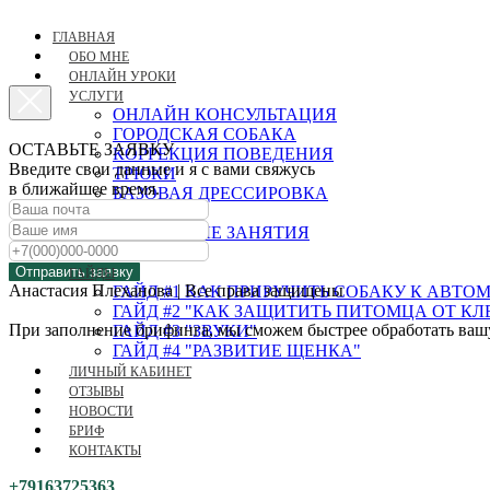
ГЛАВНАЯ
ОБО МНЕ
ОНЛАЙН УРОКИ
УСЛУГИ
ОНЛАЙН КОНСУЛЬТАЦИЯ
ГОРОДСКАЯ СОБАКА
ОСТАВЬТЕ ЗАЯВКУ
КОРРЕКЦИЯ ПОВЕДЕНИЯ
Введите свои данные и я с вами свяжусь
ТРЮКИ
в ближайшее время.
БАЗОВАЯ ДРЕССИРОВКА
ЩЕНОК
ГРУППОВЫЕ ЗАНЯТИЯ
НОУЗВОРК
Отправить заявку
ГАЙДЫ
Анастасия Плеханова | Все права защищены
ГАЙД #1 КАК ПРИРУЧИТЬ СОБАКУ К АВТ
ГАЙД #2 "КАК ЗАЩИТИТЬ ПИТОМЦА ОТ К
При заполнение брифинга, мы сможем быстрее обработать вашу 
ГАЙД #3 "ЗВУКИ"
ГАЙД #4 "РАЗВИТИЕ ЩЕНКА"
ЛИЧНЫЙ КАБИНЕТ
ОТЗЫВЫ
НОВОСТИ
БРИФ
КОНТАКТЫ
+79163725363