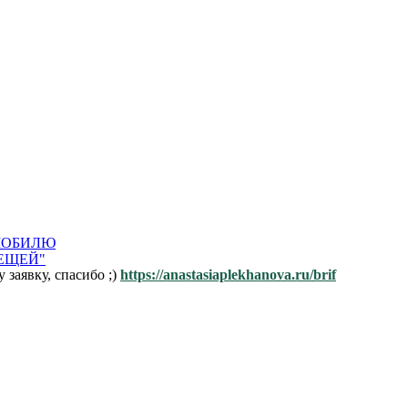
ОМОБИЛЮ
ЛЕЩЕЙ"
заявку, спасибо ;)
https://anastasiaplekhanova.ru/brif